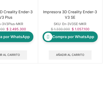
D Creality Ender-3
Impresora 3D Creality Ender-3
V3 Plus
V3 SE
n-3V3Plus-MKR
SKU:
En-3V3SE-MKR
900
$
2.495.300
$
1.330.000
$
1.057.100
a por WhatsApp
Compra por WhatsApp
R AL CARRITO
AÑADIR AL CARRITO