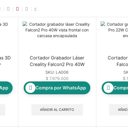
as 3D
Cortador Grabador Láser
Cortador
y
Creality Falcon2 Pro 40W
Falc
SKU:
LA006
S
$
7.979.000
$
5
sApp
Compra por WhatsApp
Compr
AÑADIR AL CARRITO
AÑADI