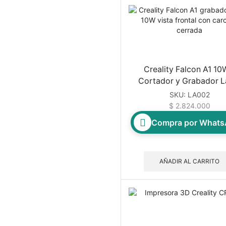
Racores
Resistencias
Sensores
Sistema de Extrusion
Ventiladores
Creality Falcon A1 10
Cortador y Grabador L
Resinas
SKU:
LA002
Uncategorized
$
2.824.000
Compra por What
AÑADIR AL CARRITO