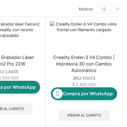
Mostrar
 Grabador Láser
Creality Ender-3 V4 Combo |
on2 Pro 22W
Impresora 3D con Cambio
Automático
KU:
LA005
.550.000
SKU:
FD013
$
2.400.000
a por WhatsApp
Compra por WhatsApp
R AL CARRITO
AÑADIR AL CARRITO