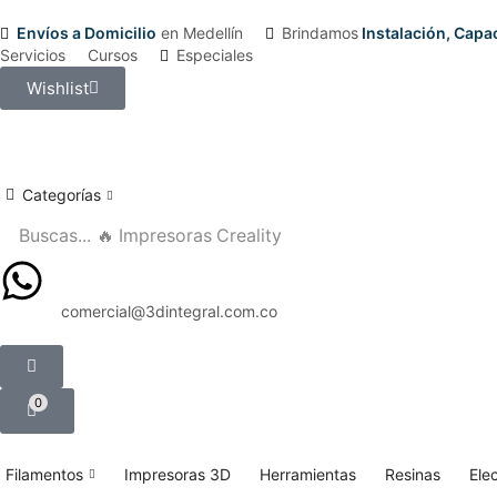
Envíos a Domicilio
en Medellín
Brindamos
Instalación, Cap
Servicios
Cursos
Especiales
Wishlist
Categorías
Buscas...
🔥 Impresoras Creality
+57 322 675 9388
comercial@3dintegral.com.co
0
Filamentos
Impresoras 3D
Herramientas
Resinas
Ele