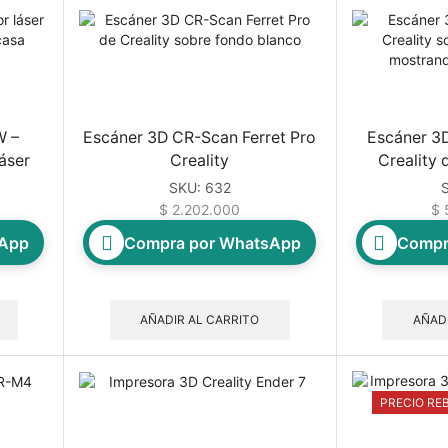
W –
Escáner 3D CR-Scan Ferret Pro
Escáner 3
áser
Creality
Creality 
SKU:
632
$
2.202.000
$
5
sApp
Compra por WhatsApp
Compr
AÑADIR AL CARRITO
AÑADI
PRECIO RE