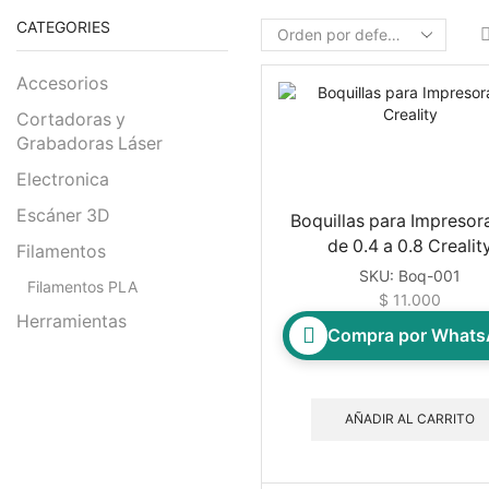
CATEGORIES
Accesorios
Cortadoras y
Grabadoras Láser
Electronica
Escáner 3D
Boquillas para Impresor
de 0.4 a 0.8 Crealit
Filamentos
SKU:
Boq-001
Filamentos PLA
$
11.000
Herramientas
Compra por What
Impresoras 3D
Repuestos
AÑADIR AL CARRITO
Boquillas
Correas