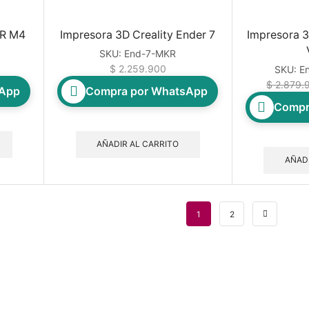
CR M4
Impresora 3D Creality Ender 7
Impresora 3
SKU:
End-7-MKR
$
2.259.900
SKU:
E
$
2.879.
sApp
Compra por WhatsApp
Compr
AÑADIR AL CARRITO
AÑADI
1
2