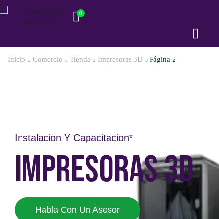
0
Inicio
Comercio
Tienda
Impresoras 3D
Página 2
Instalacion Y Capacitacion*
IMPRESORAS 3D
Habla Con Un Asesor